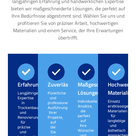
langjährigen Erfahrung und handwerklichen Expertise
bieten wir maßgeschneiderte Lösungen, die perfekt auf
Ihre Bedürfnisse abgestimmt sind. Wählen Sie uns und
profitieren Sie von präziser Arbeit, hochwertigen
Materialien und einem Service, der Ihre Erwartungen
übertrifft.
Erfahrung
Zuverlässigkeit
Maßgeschneiderte
Hochwertig
Lösungen
Materialien
Langjährige
Pünktliche
Expertise
und
Individuelle
Einsatz
in
professionelle
Ansätze,
erstklassiger
Trockenbau
Ausführung
die
Materialien
und
Ihrer
perfekt
für
Renovierung
Projekte,
auf
langlebige
für
auf
Ihre
und
präzise
die
Wünsche
ästhetisch
und
Sie
und
ansprechende