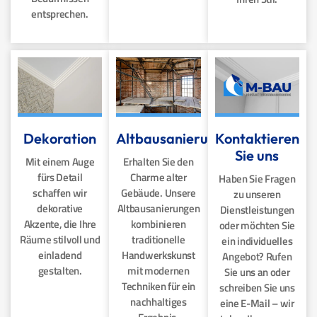
entsprechen.
Dekoration
Kontaktieren
Altbausanierung
Sie uns
Mit einem Auge
Erhalten Sie den
fürs Detail
Charme alter
Haben Sie Fragen
schaffen wir
Gebäude. Unsere
zu unseren
dekorative
Altbausanierungen
Dienstleistungen
Akzente, die Ihre
kombinieren
oder möchten Sie
Räume stilvoll und
traditionelle
ein individuelles
einladend
Handwerkskunst
Angebot? Rufen
gestalten.
mit modernen
Sie uns an oder
Techniken für ein
schreiben Sie uns
nachhaltiges
eine E-Mail – wir