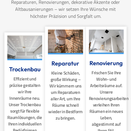
Reparaturen, Renovierungen, dekorative Akzente oder
Altbausanierungen – wir setzen Ihre Wünsche mit
höchster Präzision und Sorgfalt um.
Renovierung
Reparatur
Trockenbau
Frischen Sie Ihre
Kleine Schäden,
Effizient und
Wohn- und
große Wirkung –
präzise gestalten
Arbeitsräume auf.
Wir kümmern uns
wir Ihre
Unsere
um Reparaturen
Innenräume neu.
Renovierungsarbeiten
aller Art, um Ihre
Unser Trockenbau
verleihen Ihren
Räume schnell
sorgt für flexible
Räumen ein neues
wieder in Bestform
Raumlösungen, die
Leben,
zu bringen.
Ihren individuellen
abgestimmt auf
Bedürfnissen
Ihren Stil.