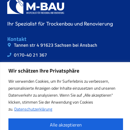
Ihr Spezialist für Trockenbau und Renovierung
Kontakt
Tannen str 4 91623 Sachsen bei Ansbach
0170-40 21 367
info@m-baudienstleistungen.de
Wir schätzen Ihre Privatsphäre
Information
Wir verwenden Cookies, um Ihr Surferlebnis zu verbessern,
Impressum
personalisierte Anzeigen oder Inhalte einzusetzen und unseren
Datenschutz
Datenverkehr zu analysieren. Wenn Sie auf „Alle akzeptieren"
klicken, stimmen Sie der Anwendung von Cookies
WebMail
zu.
Datenschutzerklärung
Alle akzeptieren